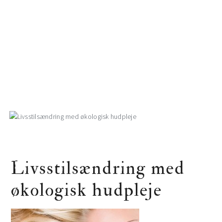
Skip
Skip
to
to
primary
main
navigation
content
Livsstilsændring med
økologisk hudpleje