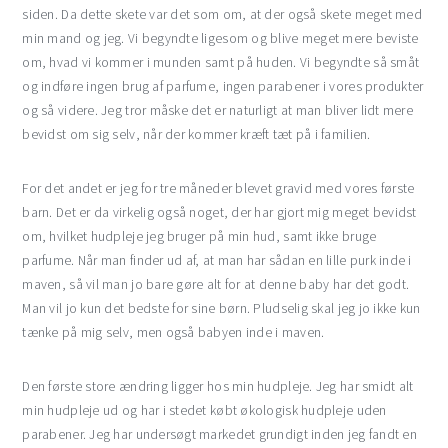
siden. Da dette skete var det som om, at der også skete meget med
min mand og jeg. Vi begyndte ligesom og blive meget mere beviste
om, hvad vi kommer i munden samt på huden. Vi begyndte så småt
og indføre ingen brug af parfume, ingen parabener i vores produkter
og så videre. Jeg tror måske det er naturligt at man bliver lidt mere
bevidst om sig selv, når der kommer kræft tæt på i familien.
For det andet er jeg for tre måneder blevet gravid med vores første
barn. Det er da virkelig også noget, der har gjort mig meget bevidst
om, hvilket hudpleje jeg bruger på min hud, samt ikke bruge
parfume. Når man finder ud af, at man har sådan en lille purk inde i
maven, så vil man jo bare gøre alt for at denne baby har det godt.
Man vil jo kun det bedste for sine børn. Pludselig skal jeg jo ikke kun
tænke på mig selv, men også babyen inde i maven.
Den første store ændring ligger hos min hudpleje. Jeg har smidt alt
min hudpleje ud og har i stedet købt økologisk hudpleje uden
parabener. Jeg har undersøgt markedet grundigt inden jeg fandt en