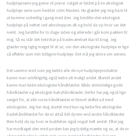
hudplejeserie jeg gerne vil prøve. Valget er faldet på en økologisk
hudpleje serie som hedder John Masters. Nu glæder jeg mig bare til
at komme ordentlig i gang med den. Jeg bestilte den økologisk
hudpleje på nettet ved økoshoppen.dk og hold da op hvor var det
nemt. Jeg bestilte for to dage siden og allerede i går kom pakken til
mig. Så nu står det hele klar på badeværelset klar til brug. Jeg
glæder mig rigtig meget til at se, om den økologiske hudpleje er lige
så effektiv som min tidligere hudpleje. Det må jeg skrive om senere.
Det samme sted som jeg købte alle de nye hudplejeprodukter
kunne man selvfølgelig også købe alt muligt andet. Blandt andet
kunne man købe økologiske håndklæder. Både almindelige gode
håndklæder og økologisk babyhåndklæde. Derfor har jeg også lige
sørget for, at alle vores håndklæder er blevet skiftet ud med
økologiske. Jeg har dog startet med kun og købe fire økologiske
badehåndklæder for de er altså lidt dyrere end andre håndklæder.
Men hold da op hvor er kvaliteten også noget helt andet. Efter jeg
har modtaget den med posten kan jeg tydelig mærke og se, at de er