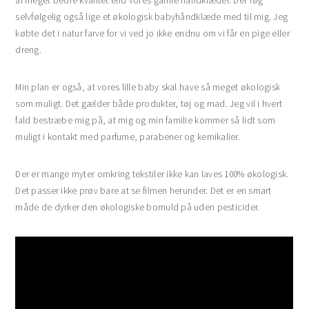
af meget bedre kvalitet end vores gamle håndklæder. Der røg
selvfølgelig også lige et økologisk babyhåndklæde med til mig. Jeg
købte det i natur farve for vi ved jo ikke endnu om vi får en pige eller
dreng.
Min plan er også, at vores lille baby skal have så meget økologisk
som muligt. Det gælder både produkter, tøj og mad. Jeg vil i hvert
fald bestræbe mig på, at mig og min familie kommer så lidt som
muligt i kontakt med parfume, parabener og kemikalier.
Der er mange myter omkring tekstiler ikke kan laves 100% økologisk.
Det passer ikke prøv bare at se filmen herunder. Det er en smart
måde de dyrker den økologiske bomuld på uden pesticider.