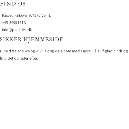
FIND OS
Råsted Kirkevej 9,7570 Vemb
+45 36991313
info@plastflex.dk
SIKKER HJEMMESIDE
Dine data er sikre og vi vil aldrig dele dem med andre. Så surf glad rundt og
find det du leder efter.
FORBIND MED OS
Twitter
Facebook
Googleplus
Instagram